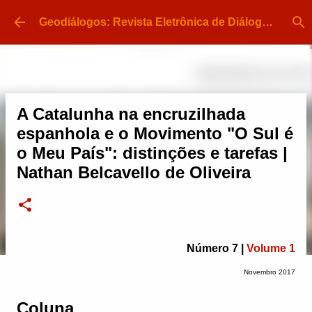
Pular para o conteúdo principal
Geodiálogos: Revista Eletrônica de Diálogo e Divulgação em Geografia | ISSN 2448-413X
A Catalunha na encruzilhada
espanhola e o Movimento "O Sul é
o Meu País": distinções e tarefas |
Nathan Belcavello de Oliveira
Número 7 |
Volume 1
Novembro 2017
Coluna